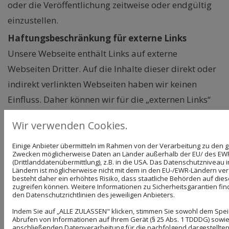
oder die Veröffentlichung zeitweise oder endgültig
einzustellen.
Haftungsbeschränkung für externe Links
Unsere Webseite enthält Links auf externe
Webseiten Dritter. Auf die Inhalte dieser direkt oder
indirekt verlinkten Webseiten haben wir keinen
Einfluss. Daher können wir für die „externen Links“
auch keine Gewähr auf Richtigkeit der Inhalte
Wir verwenden Cookies.
übernehmen. Für die Inhalte der externen Links sind
die jeweilige Anbieter oder Betreiber (Urheber) der
Einige Anbieter übermitteln im Rahmen von der Verarbeitung zu den
Zwecken möglicherweise Daten an Länder außerhalb der EU/ des EW
Seiten verantwortlich.
(Drittlanddatenübermittlung), z.B. in die USA. Das Datenschutzniveau 
Ländern ist möglicherweise nicht mit dem in den EU-/EWR-Ländern ver
Die externen Links wurden zum Zeitpunkt der
besteht daher ein erhöhtes Risiko, dass staatliche Behörden auf die
zugreifen können. Weitere Informationen zu Sicherheitsgarantien find
Linksetzung auf eventuelle Rechtsverstöße überprüft
den Datenschutzrichtlinien des jeweiligen Anbieters.
und waren im Zeitpunkt der Linksetzung frei von
Indem Sie auf „ALLE ZULASSEN" klicken, stimmen Sie sowohl dem Spe
Abrufen von Informationen auf Ihrem Gerät (§ 25 Abs. 1 TDDDG) sowie
rechtswidrigen Inhalten. Eine ständige inhaltliche
anschließenden Datenverarbeitung für die nachfolgend dargestellten