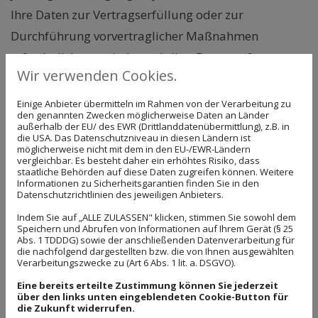
Ihre Daten zur Vertragserfüllung oder zur
Durchführung vorvertraglicher Maßnahmen
erforderlich, verarbeiten wir Ihre Daten auf
Wir verwenden Cookies.
Grundlage des Art. 6 Abs. 1 lit. b DS-GVO. Des
Weiteren verarbeiten wir Ihre Daten, sofern diese zur
Einige Anbieter übermitteln im Rahmen von der Verarbeitung zu
den genannten Zwecken möglicherweise Daten an Länder
Erfüllung einer rechtlichen Verpflichtung
außerhalb der EU/ des EWR (Drittlanddatenübermittlung), z.B. in
die USA. Das Datenschutzniveau in diesen Ländern ist
erforderlich sind, auf Grundlage von Art. 6 Abs. 1 lit.
möglicherweise nicht mit dem in den EU-/EWR-Ländern
vergleichbar. Es besteht daher ein erhöhtes Risiko, dass
c DS-GVO. Die Datenverarbeitung kann ferner auf
staatliche Behörden auf diese Daten zugreifen können. Weitere
Informationen zu Sicherheitsgarantien finden Sie in den
Grundlage unseres berechtigten Interesses nach Art.
Datenschutzrichtlinien des jeweiligen Anbieters.
6 Abs. 1 lit. f DS-GVO erfolgen. Über die jeweils im
Indem Sie auf „ALLE ZULASSEN" klicken, stimmen Sie sowohl dem
Einzelfall einschlägigen Rechtsgrundlagen wird in
Speichern und Abrufen von Informationen auf Ihrem Gerät (§ 25
Abs. 1 TDDDG) sowie der anschließenden Datenverarbeitung für
den folgenden Absätzen dieser
die nachfolgend dargestellten bzw. die von Ihnen ausgewählten
Verarbeitungszwecke zu (Art 6 Abs. 1 lit. a. DSGVO).
Datenschutzerklärung informiert.
Eine bereits erteilte Zustimmung können Sie jederzeit
Datenlöschung und Speicherdauer
über den links unten eingeblendeten Cookie-Button für
die Zukunft widerrufen.