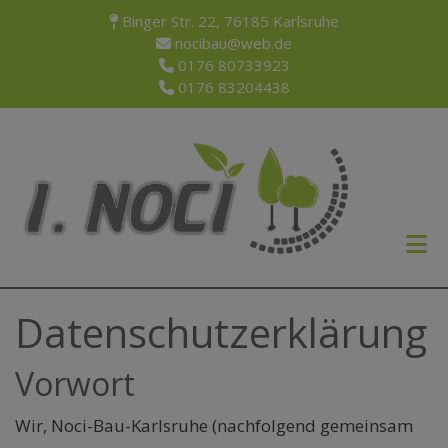
Binger Str. 22, 76185 Karlsruhe
nocibau@web.de
0176 80733923
0176 83204438
Datenschutzerklärung
Vorwort
Wir, Noci-Bau-Karlsruhe (nachfolgend gemeinsam